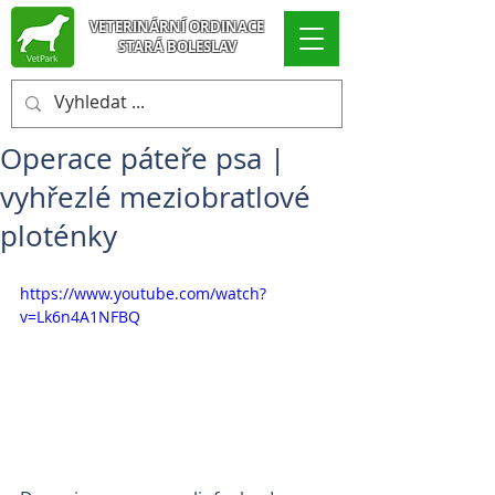
VETERINÁRNÍ ORDINACE
STARÁ BOLESLAV
Operace páteře psa |
vyhřezlé meziobratlové
ploténky
https://www.youtube.com/watch?
v=Lk6n4A1NFBQ