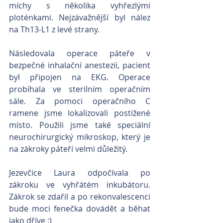
míchy s několika vyhřezlými 
ploténkami. Nejzávažnější byl nález 
na Th13-L1 z levé strany.
Následovala operace páteře v 
bezpečné inhalační anestezii, pacient 
byl připojen na EKG. Operace 
probíhala ve sterilním operačním 
sále. Za pomoci operačního C 
ramene jsme lokalizovali postižené 
místo. Použili jsme také speciální 
neurochirurgický mikroskop, který je 
na zákroky páteří velmi důležitý.
Jezevčice Laura odpočívala po 
zákroku ve vyhřátém inkubátoru. 
Zákrok se zdařil a po rekonvalescenci 
bude moci fenečka dovádět a běhat 
jako dříve :)