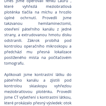
Dnes jsme operovali fenku Lauru , 
které vyhřezlá meziobratlová 
ploténka tlačila na míchu a hrozilo 
úplné ochrnutí. Provedli jsme 
takzvanou hemilaminectomii, 
otevření páteřního kanálu z jedné 
strany, a extrudovanou hmotu disku 
odstranili. Zákrok probíhá pod 
kontrolou operačního mikroskopu a 
předchází mu přesná lokalizace 
postiženého místa na počítačovém 
tomografu.
Aplikovali jsme kontrastní látku do 
páteřního kanálu a zjistili pod 
kontrolou skiaskopu vyhřezlou 
meziobratlovou ploténku. Provedli 
jsme CT vyšetření s kontrastní látkou, 
které prokázalo přesný výsledek: otok 