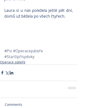
Laura si u nás poležela ještě pět dní, 
domů už běžela po všech čtyřech.
#Psi
#Operacepáteře
#Staršípříspěvky
Operace páteře
Comments