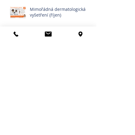
Mimořádná dermatologická
vyšetření (říjen)
Mimořádná kardiologická
vyšetření (října)
Povinné čipování psů
Othematom | Výron ušního
boltce