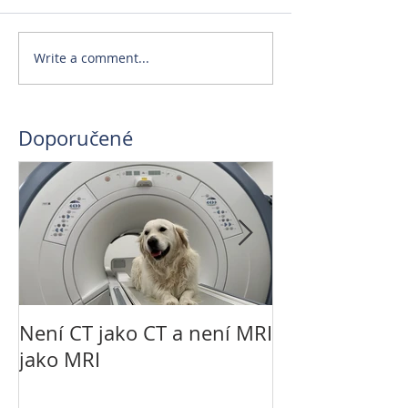
Write a comment...
Doporučené
Není CT jako CT a není MRI
Řešení LCC kola
jako MRI
technikou