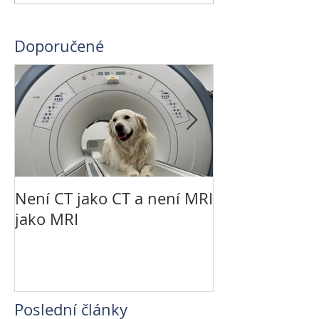
Doporučené
Není CT jako CT a není MRI
Řešení LCC kola
jako MRI
technikou
Poslední články