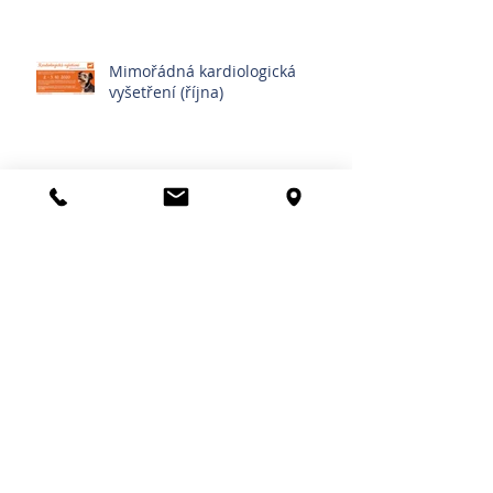
Mimořádná kardiologická
vyšetření (října)
Povinné čipování psů
Othematom | Výron ušního
boltce