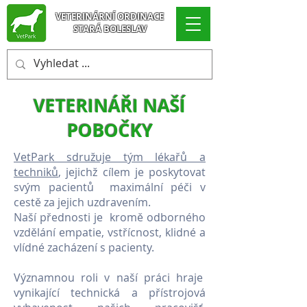
VETERINÁRNÍ ORDINACE
STARÁ BOLESLAV
VETERINÁŘI NAŠÍ
POBOČKY
VetPark sdružuje tým lékařů a
techniků
, jejichž cílem je poskytovat
svým pacientů maximální péči v
cestě za jejich uzdravením.
Naší přednosti je kromě odborného
vzdělání empatie, vstřícnost, klidné a
vlídné zacházení s pacienty.
Významnou roli v naší práci hraje
vynikající technická a přístrojová