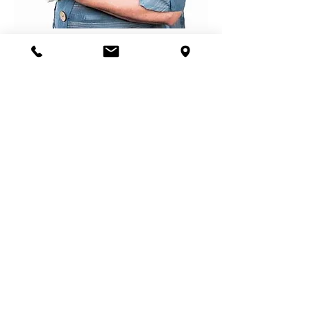
Věra Vlachová
Specializace:
Veterinární technik, interní medicína,
kardiologie, 52 let praxe
Pracoviště:
Veterinární ordinace Stará Boleslav
KOMPLETNÍ LIST VETERINÁŘŮ
SÍTĚ VETPARK