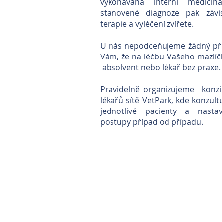
vykonávaná interní medicín
stanovené diagnoze pak závis
terapie a vyléčení zvířete.
U nás nepodceňujeme žádný pří
Vám, že na léčbu Vašeho mazlíč
absolvent nebo lékař bez praxe
Pravidelně organizujeme konzil
lékařů sítě VetPark, kde konzu
jednotlivé pacienty a nasta
postupy případ od případu.