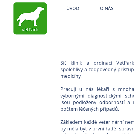
ÚVOD
O NÁS
VETERINÁRNÍ ORDINACE
STARÁ BOLESLAV
Síť klinik a ordinací VetP
spolehlivý a zodpovědný přístup 
medicíny.
Pracují u nás lékaři s mnoha
výbornými diagnostickými sch
jsou podloženy odborností a 
počtem léčených případů.
Základem každé veterinární nemo
by měla být v první řadě správ