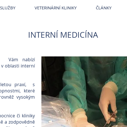
SLUŽBY
VETERINÁRNÍ KLINIKY
ČLÁNKY
INTERNÍ MEDICÍNA
ark Vám nabízí
v oblasti interní
letou praxí, s
opnostmi, které
rovněž vysokým
cnice či kliniky
ně a zodpovědně