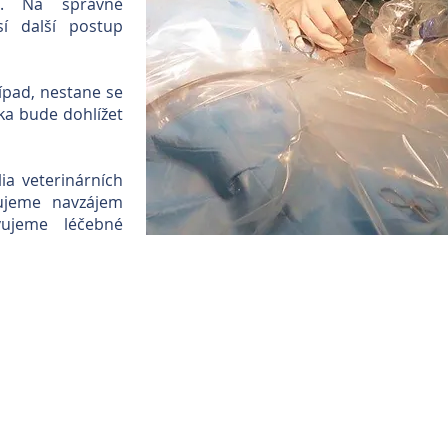
a. Na správně
í další postup
pad, nestane se
ka bude dohlížet
.
ia veterinárních
ltujeme navzájem
vujeme léčebné