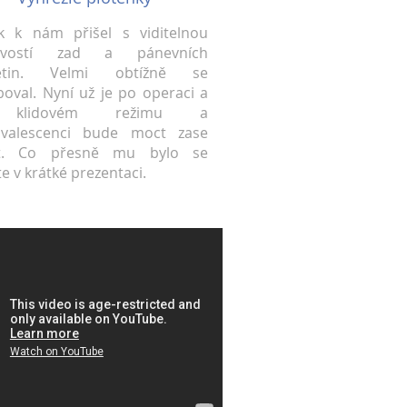
k k nám přišel s viditelnou
tivostí zad a pánevních
etin. Velmi obtížně se
oval. Nyní už je po operaci a
klidovém režimu a
nvalescenci bude moct zase
t. Co přesně mu bylo se
te v krátké prezentaci.