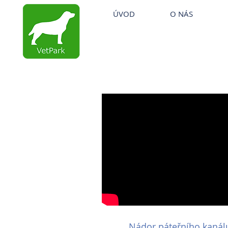
ÚVOD
O NÁS
VETERINÁRNÍ ORDINACE
STARÁ BOLESLAV
Nádor páteřního kanál