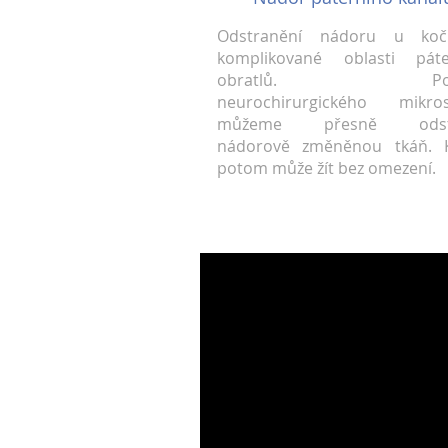
Odstranění nádoru u ko
komplikované oblasti páte
obratlů. Pom
neurochirurgického mikro
můžeme přesně odstr
nádorově změněnou tkáň. 
potom může žít bez omezení.