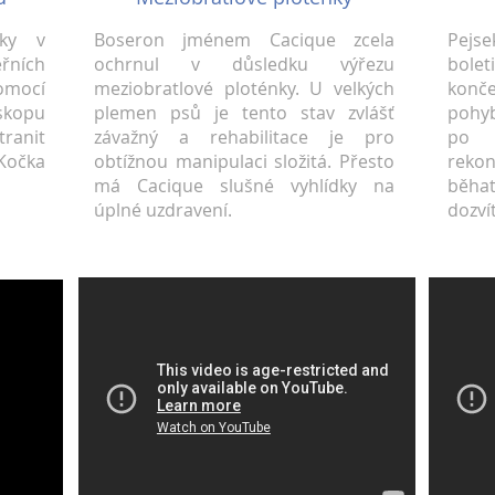
čky v
Boseron jménem Cacique zcela
Pejse
řních
ochrnul v důsledku výřezu
bole
ocí
meziobratlové ploténky. U velkých
konč
skopu
plemen psů je tento stav zvlášť
pohyb
anit
závažný a rehabilitace je pro
po 
Kočka
obtížnou manipulaci složitá. Přesto
reko
má Cacique slušné vyhlídky na
běha
úplné uzdravení.
dozví