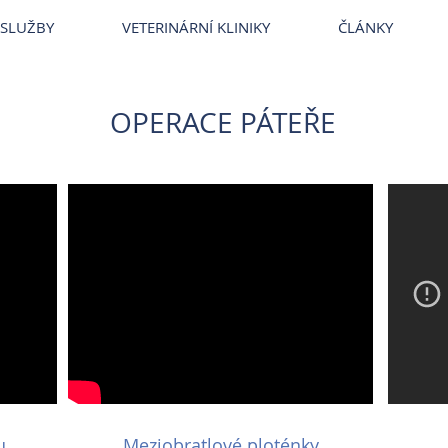
SLUŽBY
VETERINÁRNÍ KLINIKY
ČLÁNKY
OPERACE PÁTEŘE
u
Meziobratlové ploténky