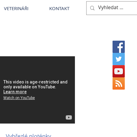
VETERINÁŘI
KONTAKT
Vyhřezlé ploténky