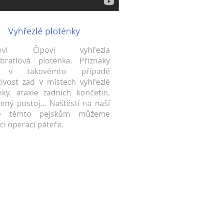
Vyhřezlé ploténky
skovi Čipovi vyhřezla
bratlová ploténka. Příznaky
u v takovémto případě
tivost zad v místech vyhřezlé
nky, ataxie zadních končetin,
ený postoj... Naštěstí na naší
ice těmto pejskům můžeme
i operací páteře.