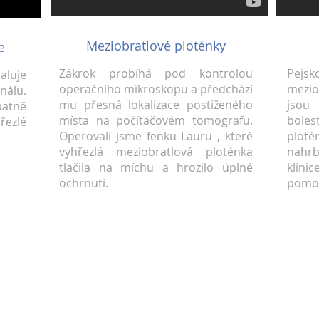
Meziobratlové ploténky
e
Zákrok probíhá pod kontrolou
Pej
aluje
operačního mikroskopu a předchází
mezio
nálu.
mu přesná lokalizace postiženého
jso
patně
místa na počítačovém tomografu.
boles
ezlé
Operovali jsme fenku Lauru , které
ploté
vyhřezlá meziobratlová ploténka
nahrb
tlačila na míchu a hrozilo úplné
klin
ochrnutí.
pomoc
Mediální partneři