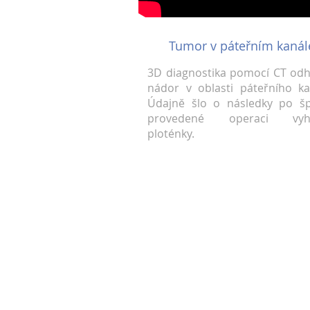
Tumor v páteřním kanál
3D diagnostika pomocí CT odh
nádor v oblasti páteřního ka
Údajně šlo o následky po š
provedené operaci vyhř
ploténky.