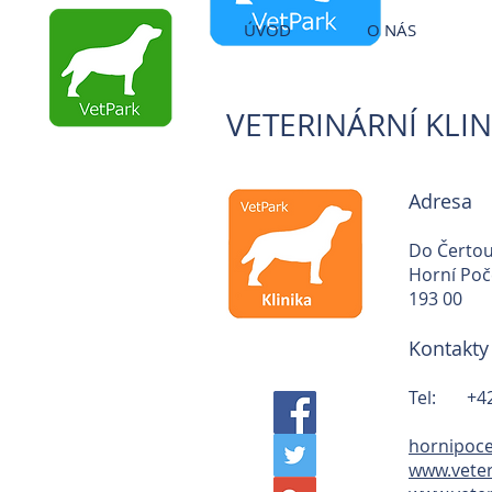
ÚVOD
O NÁS
VETERINÁRNÍ ORDINACE
STARÁ BOLESLAV
VETERINÁRNÍ KLI
Adresa
Do Čertou
Horní Poč
193 00
Kontakty
Tel: +42
hornipoce
www.veter