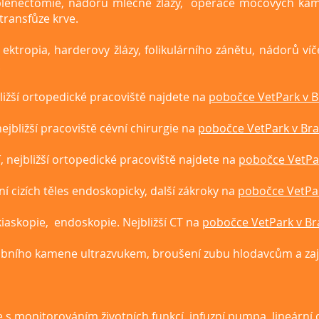
 splenectomie, nádorů mléčné žlázy, operace močových kam
transfůze krve.
, ektropia, harderovy žlázy, folikulárního zánětu, nádorů v
.
jbližší ortopedické pracoviště najdete na
pobočce VetPark v B
nejbližší pracoviště cévní chirurgie na
pobočce VetPark v Bra
í, nejbližší ortopedické pracoviště najdete na
pobočce VetPar
ní cizích těles endoskopicky, další zákroky na
pobočce VetPar
kiaskopie, endoskopie. Nejbližší CT na
pobočce VetPark v Br
 zubního kamene ultrazvukem, broušení zubu hlodavcům a za
ie s monitorováním životních funkcí. infuzní pumpa, lineární