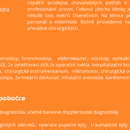
největší prodejna chovatelských potřeb v
ojná
profesionální úrovní. Celková plocha kliniky
několik tisíc metrů čtverečních. Na klinice p
personál a externisté. Ročně provedeme na 
převážně chirurgických.
astroskop, bronchoskop, elektrokauter, otoskop, ophtal
stůl, 2x vyšetřovací stůl,3x operační světla, hospitalizační 
a, chirurgické instrumentárium, mikromotor, chirurgická o
ní pumpa, 2x lineární dávkovač, inhalační anestezie, kardiomoni
 pobočce
g diagnostika, včetně barevné dopplerovské diagnostiky.
gických zákroků,: operace pupeční kýly, traumatické kýly, 