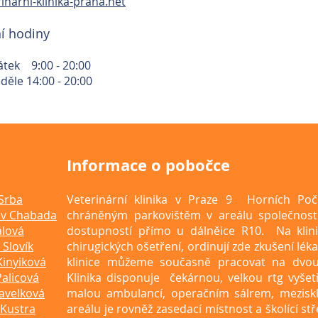
inarni-klinika-praha.net
í hodiny
átek 9:00 - 20:00
děle 14:00 - 20:00
Informace o pobočce
Srba
Veterinární klinika v Praze 9 Horních Poč
av Chabada
chráněným parkovištěm v areálu společnost
álová
dostupností přímo u dálněice R10. Na klini
Slovík
chirugických ošetření, ordinují zde zkušení lé
Kinyiková
klinice můžeme současně pracovat na dvou
Palicová
Klinika disponuje čekárnou, velkou rtg vyše
avelková
malou ambulancí, operačním sálrem, mezisk
Kustra
areálu je rovněž zasedací místnost a školící st