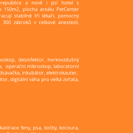
 republice a nově i psí hotel s
 je 150m2, plocha areálu PetCenter
racují stabilně tři lékaři, pomocný
300 zákroků v celkové anestezii,
moskop, desinfektor, horkovzdušný
box, operační mikroskop, laboratorní
dsávačka, inkubátor, elektrokauter,
tor, digitální váha pro velká zvířata,
kastrace feny, psa, kočky, kocoura,