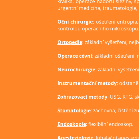
králíka, operace nádorů sleziny,
urgentní medicína, traumatologie, 
Oční chirurgie
: ošetření entropia
kontrolou operačního mikroskopu
Ortopedie
: základní vyšetření, ne
Operace cévní
: základní ošetření, 
Neurochirurgie
: základní vyšetřen
Instrumentační metody
: odstaně
Zobrazovací metody
: USG, RTG, s
Stomatologie
: záchovná, čištění
Endoskopie
: flexibilní endoskop.
Anesteziologie
: Inhalační anestez