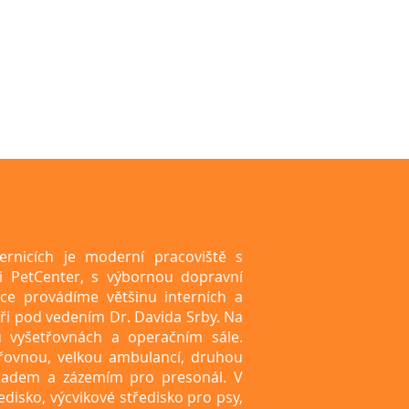
ernicích je moderní pracoviště s
i PetCenter, s výbornou dopravní
ce provádíme většinu interních a
kaři pod vedením Dr. Davida Srby. Na
 vyšetřovnách a operačním sále.
třovnou, velkou ambulancí, druhou
ladem a zázemím pro presonál. V
ředisko, výcvikové středisko pro psy,