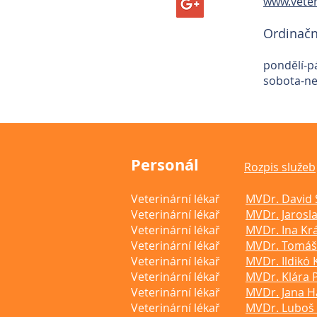
www.veter
Ordinačn
pondělí-p
sobota-ne
Personál
Rozpis služeb
Veterinární lékař
MVDr. David 
Veterinární lékař
MVDr. Jarosl
Veterinární lékař
MVDr. Ina Kr
Veterinární lékař
MVDr. Tomáš 
Veterinární lékař
MVDr. Ildikó 
Veterinární lékař
MVDr. Klára 
Veterinární lékař
MVDr. Jana H
Veterinární lékař
MVDr. Luboš 