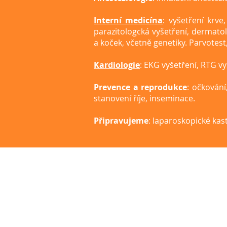
Interní medicína
: vyšetření krve
parazitologcká vyšetření, dermatol
a koček, včetně genetiky. Parvotest,
Kardiologie
: EKG vyšetření, RTG v
Prevence a reprodukce
: očkování
stanovení říje, inseminace.
Připravujeme
: laparoskopické kas