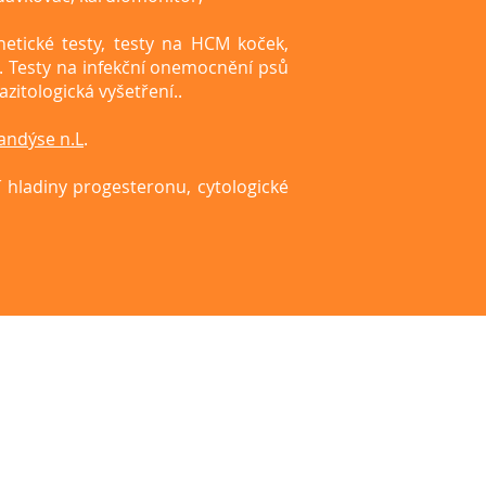
netické testy, testy na HCM koček,
í. Testy na infekční onemocnění psů
azitologická vyšetření..
andýse n.L
.
í hladiny progesteronu, cytologické