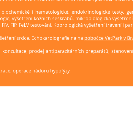
, biochemické i hematologické, endokrinologické testy, ge
ogie, vyšetření kožních seškrabů, mikrobiologická vyšetřen
 FIV, FIP, FeLV testování. Koprologická vyšetření trávení i par
yšetření srdce. Echokardiografie na na
pobočce VetPark v Br
, konzultace, prodej antiparazitárních preparátů, stanoven
trace, operace nádoru hypofýzy.