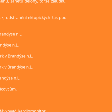
enů, zánětu dělohy, torse žaludku,
íček, odstranění ektopických řas pod
randýse n.L
.
ndýse n.L
.
k v Brandýse n.L
.
k v Brandýse n.L
.
andýse n.L
.
jícovcům.
 dávkovač, kardiomonitor,