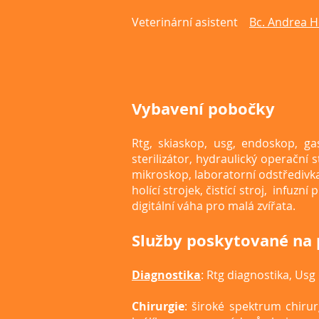
Veterinární asistent
Bc. Andrea H
Vybavení pobočky
Rtg, skiaskop, usg, endoskop, g
sterilizátor, hydraulický operační 
mikroskop, laboratorní odstředivk
holící strojek, čistící stroj, infuz
digitální váha pro malá zvířata.
Služby poskytované na
Diagnostika
: Rtg diagnostika, Us
Chirurgie
: široké spektrum chirur