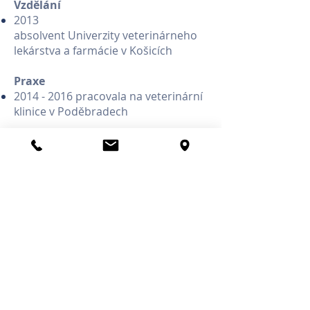
Vzdělání
2013
absolvent Univerzity veterinárneho
lekárstva a farmácie v Košicích
​Praxe
2014 - 2016
pracovala na veterinární
klinice v Poděbradech
Hobby
Doma kočka Ficuš a pes - voříšek
Pepe
Velkým zájmem jsou cizí jazyky
Ve volném čase fitness a četba knih
Semináře
Veterinární neurorologie - Liberec,
MVDr. Hanuš
Gastroenterologie - Praha
Pulmonologie pro klinickou praxi -
Hradec Králové