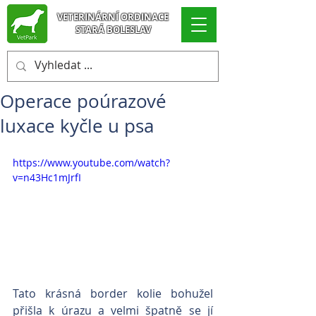
VETERINÁRNÍ ORDINACE
STARÁ BOLESLAV
Operace poúrazové
luxace kyčle u psa
https://www.youtube.com/watch?
v=n43Hc1mJrfI
Tato krásná border kolie bohužel 
přišla k úrazu a velmi špatně se jí 