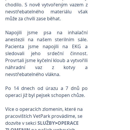
chodilo. S nově vytvořeným vazem z 
nevstřebatelného materiálu však 
může za chvíli zase běhat.
Napojili jsme psa na inhalační 
anestezii na našem sterilním sále. 
Pacienta jsme napojili na EKG a 
sledovali jeho srdeční činnost. 
Provrtali jsme kyčelní kloub a vytvořili 
náhradní vaz z kotvy a 
nevstřebatelného vlákna.
Po 14 dnech od úrazu a 7 dnů po 
operaci již byl pejsek schopen chůze.
Více o operacích zlomenin, které na 
pracovištích VetPark provádíme, se 
dozvíte v sekci 
SLUŽBY
>
OPERACE 
ZLOMENIN
 na našich webových 