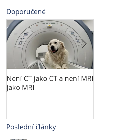
Doporučené
Není CT jako CT a není MRI
Řešení LCC kola
jako MRI
technikou
Poslední články