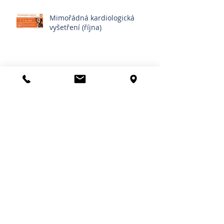
Mimořádná kardiologická
vyšetření (října)
Povinné čipování psů
Othematom | Výron ušního
boltce
Otevíráme veterinární kliniku v
Mělníku