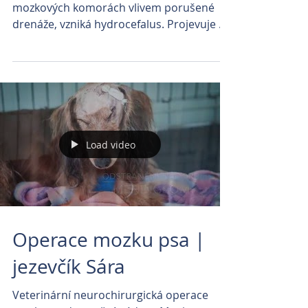
mozkových komorách vlivem porušené
drenáže, vzniká hydrocefalus. Projevuje se
snížením resorpce moku...
Load video
Operace mozku psa |
jezevčík Sára
Veterinární neurochirurgická operace