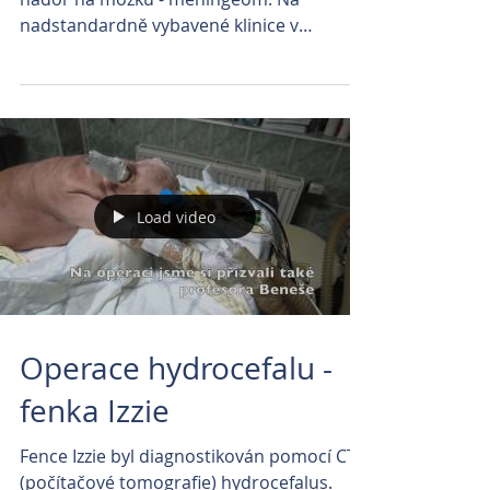
nadstandardně vybavené klinice v
Brandýse nad Labem za spolupráce...
Load video
Operace hydrocefalu -
fenka Izzie
Fence Izzie byl diagnostikován pomocí CT
(počítačové tomografie) hydrocefalus.