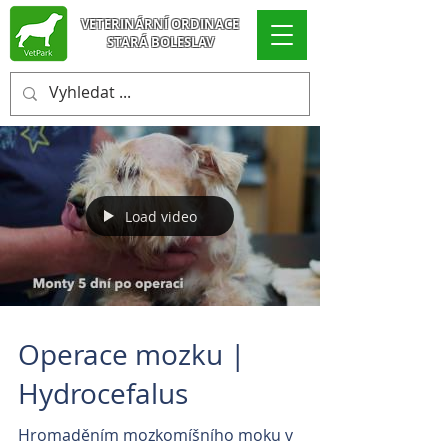
VETERINÁRNÍ ORDINACE
STARÁ BOLESLAV
Load video
Operace mozku |
Hydrocefalus
Hromaděním mozkomíšního moku v