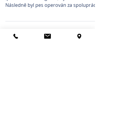
Následně byl pes operován za spolupráce
profesora Beneše -...
Archiv článků
January 2023
(2)
2 posts
March 2022
(1)
1 post
September 2020
(2)
2 posts
October 2019
(1)
1 post
February 2018
(1)
1 post
December 2016
(1)
1 post
August 2016
(1)
1 post
July 2016
(1)
1 post
June 2016
(1)
1 post
May 2016
(3)
3 posts