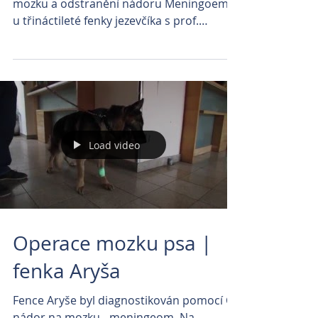
mozku a odstranění nádoru Meningoemu
u třináctileté fenky jezevčíka s prof.
Benešem. První video...
Load video
Operace mozku psa |
fenka Aryša
Fence Aryše byl diagnostikován pomocí CT
nádor na mozku - meningeom. Na