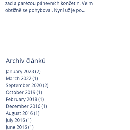
zad a parézou pánevních končetin. Velmi
obtížně se pohyboval. Nyní už je po
operaci a po...
Archiv článků
January 2023
(2)
2 posts
March 2022
(1)
1 post
September 2020
(2)
2 posts
October 2019
(1)
1 post
February 2018
(1)
1 post
December 2016
(1)
1 post
August 2016
(1)
1 post
July 2016
(1)
1 post
June 2016
(1)
1 post