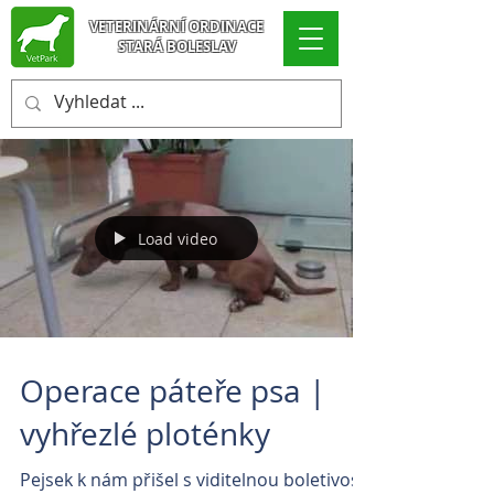
VETERINÁRNÍ ORDINACE
STARÁ BOLESLAV
Load video
Operace páteře psa |
vyhřezlé ploténky
Pejsek k nám přišel s viditelnou boletivostí