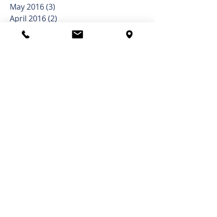
May 2016
(3)
3 posts
April 2016
(2)
2 posts
March 2016
(5)
5 posts
February 2016
(2)
2 posts
January 2016
(1)
1 post
Kategorie
Operace mozku
(4)
4 posts
Operace zlomenin
(8)
8 posts
Operace páteře
(4)
4 posts
Novinky
(1)
1 post
Dysfunkce
(1)
1 post
Kardiologie
(1)
1 post
Dermatologie
(1)
1 post
Charita
(1)
1 post