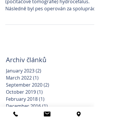
(počítačové tomografie) hydrocefalus.
Následně byl pes operován za spolupráce
profesora Beneše -...
Archiv článků
January 2023
(2)
2 posts
March 2022
(1)
1 post
September 2020
(2)
2 posts
October 2019
(1)
1 post
February 2018
(1)
1 post
December 2016
(1)
1 post
August 2016
(1)
1 post
July 2016
(1)
1 post
June 2016
(1)
1 post