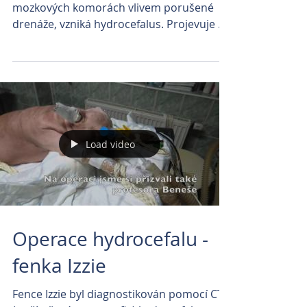
mozkových komorách vlivem porušené
drenáže, vzniká hydrocefalus. Projevuje se
snížením resorpce moku...
Load video
Operace hydrocefalu -
fenka Izzie
Fence Izzie byl diagnostikován pomocí CT