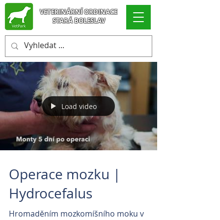
VETERINÁRNÍ ORDINACE
STARÁ BOLESLAV
Load video
Operace mozku |
Hydrocefalus
Hromaděním mozkomíšního moku v